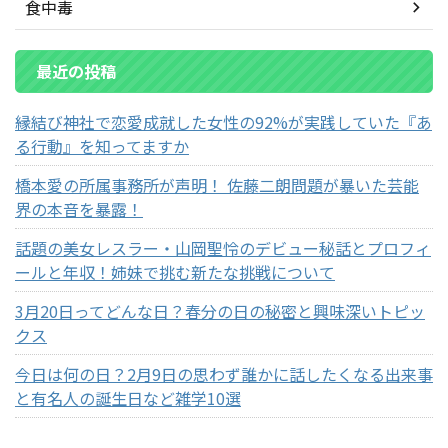
食中毒
最近の投稿
縁結び神社で恋愛成就した女性の92%が実践していた『あ
る行動』を知ってますか
橋本愛の所属事務所が声明！ 佐藤二朗問題が暴いた芸能
界の本音を暴露！
話題の美女レスラー・山岡聖怜のデビュー秘話とプロフィ
ールと年収！姉妹で挑む新たな挑戦について
3月20日ってどんな日？春分の日の秘密と興味深いトピッ
クス
今日は何の日？2月9日の思わず誰かに話したくなる出来事
と有名人の誕生日など雑学10選