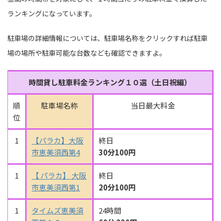
ランキングになっています。
駐車場の詳細情報については、駐車場名称をクリックすれば駐車
場の場所や駐車可能な台数なども確認できますよ。
時間貸し駐車料金ランキング１０選（土日祝編）
順
駐車場名称
当日最大料金
位
1
【パラカ】大阪
終日
市恵美須西第4
30分100円
1
【 パラカ】 大阪
終日
市恵美須西第1
20分100円
1
タイムズ恵美須
24時間