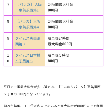
7
【 パラカ】 大阪
24時間最大料金
市恵美須西第1
800円
8
【パラカ】大阪
24時間最大料金
市恵美須西第4
800円
9
タイムズ恵美須
駐車後24時間
西第７
最大料金800円
1
タイムズ日本橋
駐車後５時間
0
５丁目第５
880円
平日で一番最大料金が安い所では、【三井のリパーク】恵美須西
２丁目の700円となっています。
調べた結果、１０位以内までをみると最大料金が880円までで利用