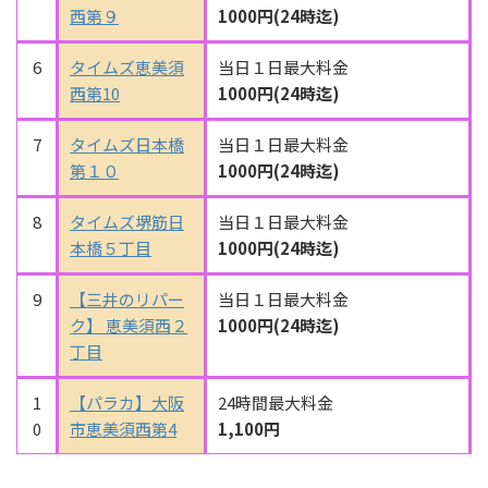
西第９
1000円(24時迄)
6
タイムズ恵美須
当日１日最大料金
西第10
1000円(24時迄)
7
タイムズ日本橋
当日１日最大料金
第１０
1000円(24時迄)
8
タイムズ堺筋日
当日１日最大料金
本橋５丁目
1000円(24時迄)
9
【三井のリパー
当日１日最大料金
ク】 恵美須西２
1000円(24時迄)
丁目
1
【パラカ】大阪
24時間最大料金
0
市恵美須西第4
1,100円