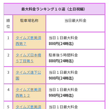
最大料金ランキング１０選（土日祝編）
順
駐車場名称
当日最大料金
位
1
タイムズ恵美須
当日１日最大料金
西第７
800円(24時迄)
2
タイムズ日本橋
駐車後５時間料金
５丁目第５
880円(24時迄)
3
タイムズ逢下公
当日１日最大料金
園
900円(24時迄)
4
タイムズ恵美須
当日１日最大料金
西第１２
990円(24時迄)
5
タイムズ恵美須
当日１日最大料金